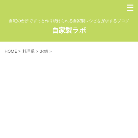
自宅の台所でずっと作り続けられる自家製レシピを探求するブログ
自家製ラボ
HOME
>
料理系
>
お鍋
>