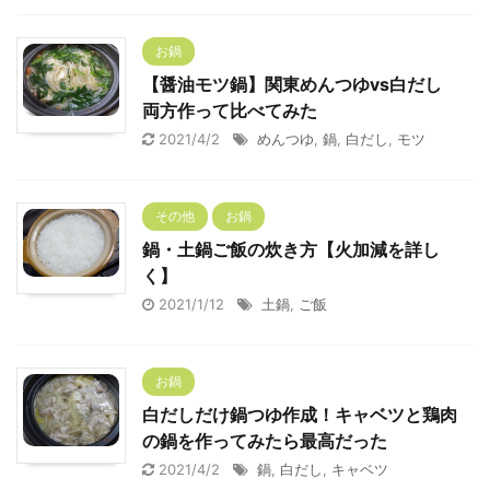
お鍋
【醤油モツ鍋】関東めんつゆvs白だし
両方作って比べてみた
2021/4/2
めんつゆ
,
鍋
,
白だし
,
モツ
その他
お鍋
鍋・土鍋ご飯の炊き方【火加減を詳し
く】
2021/1/12
土鍋
,
ご飯
お鍋
白だしだけ鍋つゆ作成！キャベツと鶏肉
の鍋を作ってみたら最高だった
2021/4/2
鍋
,
白だし
,
キャベツ