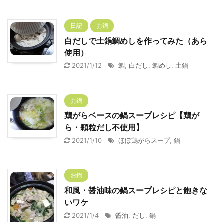
日記
お鍋
白だしで土鍋鯛めしを作ってみた（あら
使用）
2021/1/12
鯛
,
白だし
,
鯛めし
,
土鍋
お鍋
鶏がらベースの鍋スープレシピ【鶏が
ら・顆粒だし不使用】
2021/1/10
ほぼ鶏がらスープ
,
鍋
お鍋
和風・醤油味の鍋スープレシピと飽きな
いワケ
2021/1/4
醤油
,
だし
,
鍋