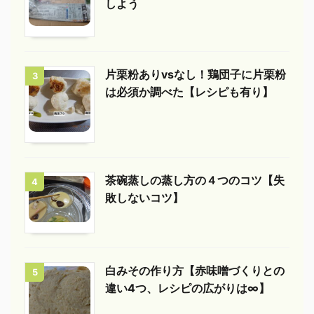
しよう
片栗粉ありvsなし！鶏団子に片栗粉
3
は必須か調べた【レシピも有り】
茶碗蒸しの蒸し方の４つのコツ【失
4
敗しないコツ】
白みその作り方【赤味噌づくりとの
5
違い4つ、レシピの広がりは∞】