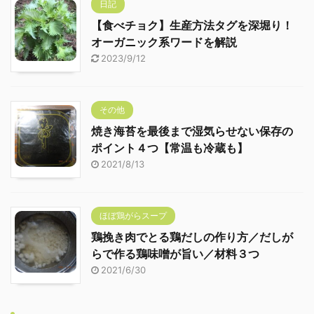
日記
【食べチョク】生産方法タグを深堀り！
オーガニック系ワードを解説
2023/9/12
その他
焼き海苔を最後まで湿気らせない保存の
ポイント４つ【常温も冷蔵も】
2021/8/13
ほぼ鶏がらスープ
鶏挽き肉でとる鶏だしの作り方／だしが
らで作る鶏味噌が旨い／材料３つ
2021/6/30