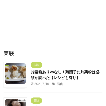
実験
実験
片栗粉ありvsなし！鶏団子に片栗粉は必
須か調べた【レシピも有り】
2021/5/10
鶏肉
実験