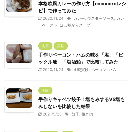
本格欧風カレーの作り方【cococoroレシ
ピ】で作ってみた
2020/11/24
カレー
,
ウスターソース
,
カレ
ーペースト
,
ほぼ鶏がらスープ
肉系
実験
手作りベーコン・ハムの味を「塩」「ピ
ックル液」「塩酒粕」で比較してみた
2020/11/24
比較実験
,
ベーコン
,
ハム
実験
手作りキャベツ餃子！塩もみするVS塩も
みしないを比較した結果
2021/5/23
餃子
,
挽き肉