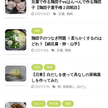
豆腐で作る鶏団子vsはんぺんで作る鶏団
子【鶏団子選手権２回戦目】
2021/4/27
豆腐
,
鶏肉
実験
鶏団子のつなぎ問題 ！柔らかくするのは
どれ？【絹豆腐・卵・山芋】
2021/4/6
豆腐
,
鶏肉
日記
実験
【日東】白だしを使って具なしの茶碗蒸
しを作ってみた
2021/1/10
卵
,
茶碗蒸し
,
白だし
カレー
料理系
実験