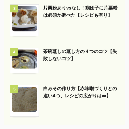
片栗粉ありvsなし！鶏団子に片栗粉
3
は必須か調べた【レシピも有り】
茶碗蒸しの蒸し方の４つのコツ【失
4
敗しないコツ】
白みその作り方【赤味噌づくりとの
5
違い4つ、レシピの広がりは∞】