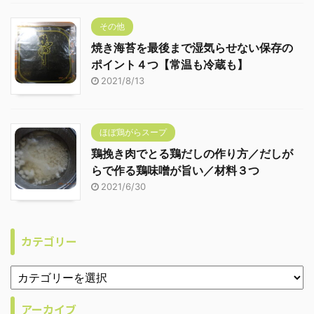
その他
焼き海苔を最後まで湿気らせない保存の
ポイント４つ【常温も冷蔵も】
2021/8/13
ほぼ鶏がらスープ
鶏挽き肉でとる鶏だしの作り方／だしが
らで作る鶏味噌が旨い／材料３つ
2021/6/30
カテゴリー
アーカイブ