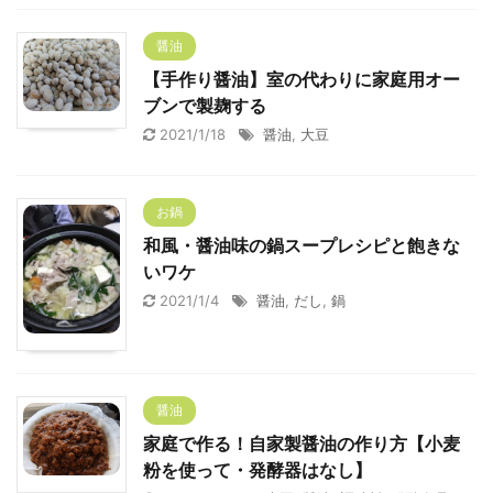
醤油
【手作り醤油】室の代わりに家庭用オー
ブンで製麹する
2021/1/18
醤油
,
大豆
お鍋
和風・醤油味の鍋スープレシピと飽きな
いワケ
2021/1/4
醤油
,
だし
,
鍋
醤油
家庭で作る！自家製醤油の作り方【小麦
粉を使って・発酵器はなし】