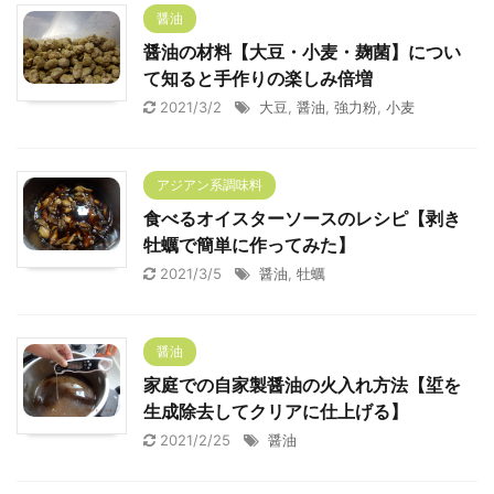
醤油
醤油の材料【大豆・小麦・麹菌】につい
て知ると手作りの楽しみ倍増
2021/3/2
大豆
,
醤油
,
強力粉
,
小麦
アジアン系調味料
食べるオイスターソースのレシピ【剥き
牡蠣で簡単に作ってみた】
2021/3/5
醤油
,
牡蠣
醤油
家庭での自家製醤油の火入れ方法【垽を
生成除去してクリアに仕上げる】
2021/2/25
醤油