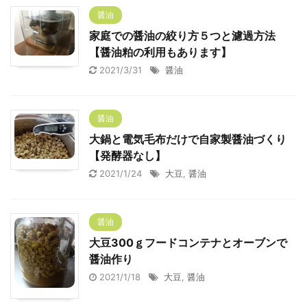
醤油
家庭での醤油の絞り方５つと濾過方法
【醤油粕の利用もあります】
2021/3/31
醤油
醤油
大鍋と電気毛布だけで自家製醤油づくり
【発酵器なし】
2021/1/24
大豆
,
醤油
醤油
大豆300ｇフードコンテナとオーブンで
醤油作り
2021/1/18
大豆
,
醤油