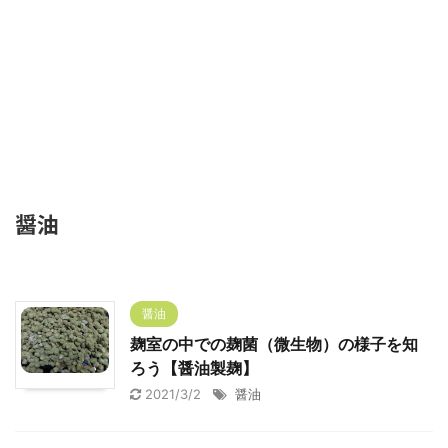
醤油
醤油
麹室の中での麹菌（微生物）の様子を知
ろう【醤油製麹】
2021/3/2
醤油