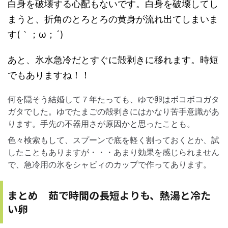
白身を破壊する心配もないです。白身を破壊してし
まうと、折角のとろとろの黄身が流れ出てしまいま
す(｀；ω；´)
あと、氷水急冷だとすぐに殻剥きに移れます。時短
でもありますね！！
何を隠そう結婚して７年たっても、ゆで卵はボコボコガタ
ガタでした。ゆでたまごの殻剥きにはかなり苦手意識があ
ります。手先の不器用さが原因かと思ったことも。
色々検索もして、スプーンで底を軽く割っておくとか、試
したこともありますが・・・あまり効果を感じられません
で、急冷用の氷をシャビィのカップで作ってあります。
まとめ 茹で時間の長短よりも、熱湯と冷た
い卵