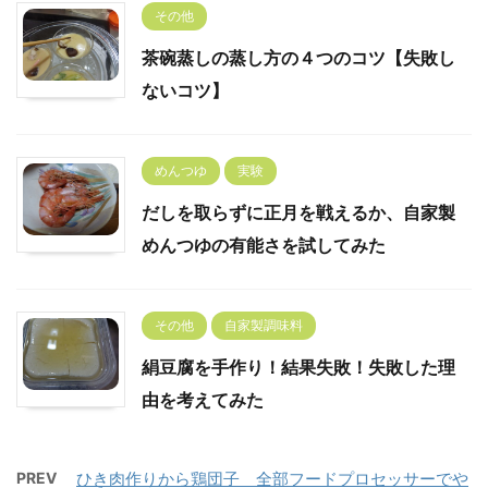
その他
茶碗蒸しの蒸し方の４つのコツ【失敗し
ないコツ】
めんつゆ
実験
だしを取らずに正月を戦えるか、自家製
めんつゆの有能さを試してみた
その他
自家製調味料
絹豆腐を手作り！結果失敗！失敗した理
由を考えてみた
PREV
ひき肉作りから鶏団子 全部フードプロセッサーでや