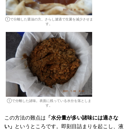
①で分離した醤油の方。さらし濾過で生澱を減少させま
す。
①で分離した諸味。表面に残っている水分を落としま
す。
この方法の難点は
「水分量が多い諸味には適さな
い」
というところです。即刻目詰まりを起こし、液