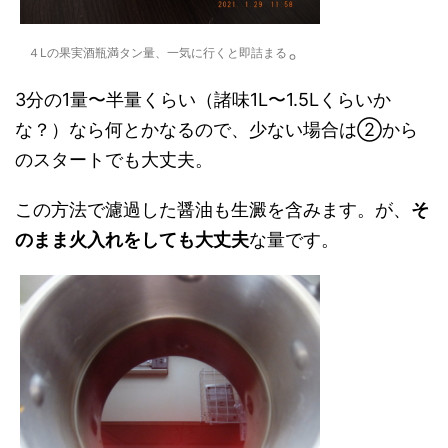
。
４Lの果実酒瓶満タン量、一気に行くと即詰まる
3分の1量〜半量くらい（諸味1L〜1.5Lくらいか
な？）なら何とかなるので、少ない場合は②から
のスタートでも大丈夫。
この方法で濾過した醤油も生澱を含みます。が、
そ
のまま火入れをしても大丈夫
な量です。