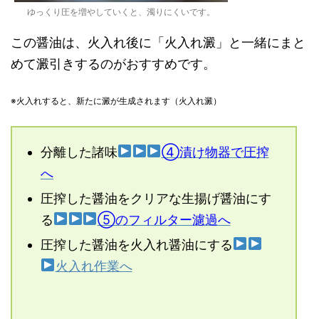
ゆっくり圧を増やしていくと、濁りにくいです。
この醤油は、火入れ後に「火入れ澱」と一緒にまと
めて澱引きするのがおすすめです。
※火入れすると、新たに澱が生成されます（火入れ澱）
分離した諸味
④漬け物器で圧搾
へ
圧搾した醤油をクリアな生揚げ醤油にす
る
⑤のフィルター濾過へ
圧搾した醤油を火入れ醤油にする
火入れ作業へ