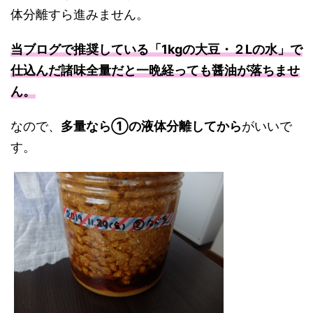
体分離すら進みません。
当ブログで推奨している「1kgの大豆・２Lの水」で
仕込んだ諸味全量だと一晩経っても
醤油が落ちませ
ん。
なので、
多量なら①の液体分離してから
がいいで
す。