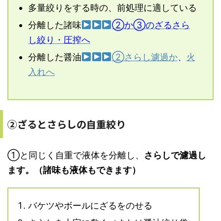
多量絞りをする時の、前処理に適している
分離した諸味
②か③のざるさら
し絞り・圧搾へ
分離した醤油
②さらし濾過か
、
火
入れへ
②ざるとさらしの自重絞り
①と同じく自重で液体を分離し、
さらしで濾過し
ます。（諸味も液体もできます）
バケツやボールにざるをのせる