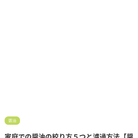
醤油
家庭での醤油の絞り方５つと濾過方法【醤