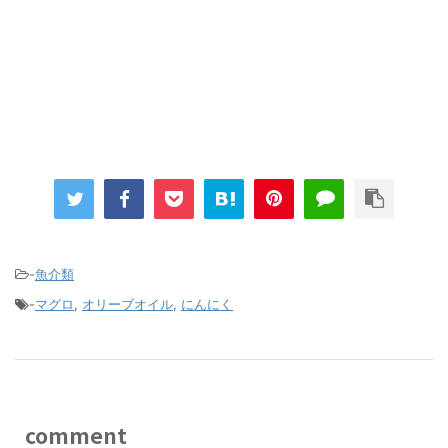
-
魚介類
-
マグロ
,
オリーブオイル
,
にんにく
comment